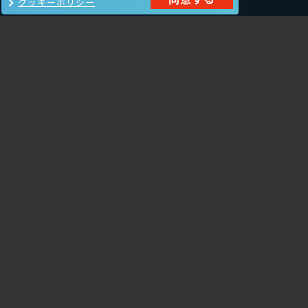
クッキーポリシー
製品一覧
Carbon Black
NIKSUN
ThreatSTOP
Nozomi Networks
Imperva
Forcepoint
Fortinet
Swimlane
HPE Aruba
SecurityScorecard
Networking
Mandiant
Array Networks
Gigamon
Cisco Systems
Orca Security
Trellix（旧FireEye）
AeyeScan
Cato Networks
Cloudbase
Silverfort
サービス一覧