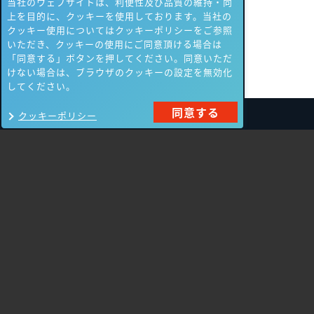
当社のウェブサイトは、利便性及び品質の維持・向
上を目的に、クッキーを使用しております。当社の
クッキー使用についてはクッキーポリシーをご参照
いただき、クッキーの使用にご同意頂ける場合は
「同意する」ボタンを押してください。同意いただ
けない場合は、ブラウザのクッキーの設定を無効化
してください。
同意する
クッキーポリシー
製品一覧
Carbon Black
NIKSUN
ThreatSTOP
Nozomi Networks
Imperva
Forcepoint
Fortinet
Swimlane
HPE Aruba
SecurityScorecard
Networking
Mandiant
Array Networks
Gigamon