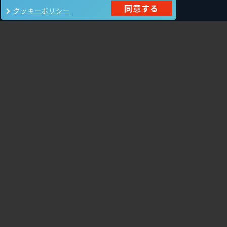
同意する
クッキーポリシー
製品一覧
Carbon Black
NIKSUN
ThreatSTOP
Nozomi Networks
Imperva
Forcepoint
Fortinet
Swimlane
HPE Aruba
SecurityScorecard
Networking
Mandiant
Array Networks
Gigamon
Cisco Systems
Orca Security
Trellix（旧FireEye）
AeyeScan
Cato Networks
Cloudbase
Silverfort
サービス一覧