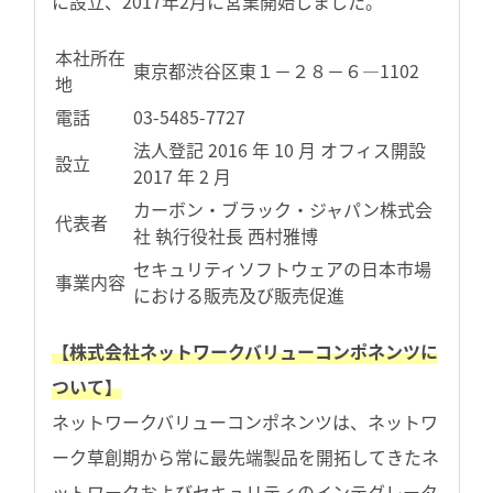
に設立、2017年2月に営業開始しました。
本社所在
東京都渋谷区東１－２８－６―1102
地
電話
03-5485-7727
法人登記 2016 年 10 月 オフィス開設
設立
2017 年 2 月
カーボン・ブラック・ジャパン株式会
代表者
社 執行役社長 西村雅博
セキュリティソフトウェアの日本市場
事業内容
における販売及び販売促進
【株式会社ネットワークバリューコンポネンツに
ついて】
ネットワークバリューコンポネンツは、ネットワ
ーク草創期から常に最先端製品を開拓してきたネ
ットワークおよびセキュリティのインテグレータ