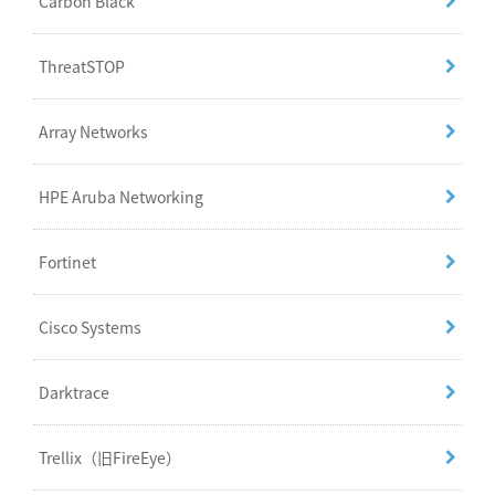
Carbon Black
ThreatSTOP
Array Networks
HPE Aruba Networking
Fortinet
Cisco Systems
Darktrace
Trellix（旧FireEye）