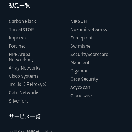
製品一覧
Carbon Black
NIKSUN
ThreatSTOP
Nozomi Networks
Imperva
Forcepoint
Fortinet
Swimlane
HPE Aruba
SecurityScorecard
Networking
Mandiant
Array Networks
Gigamon
Cisco Systems
Orca Security
Trellix（旧FireEye）
AeyeScan
Cato Networks
Cloudbase
Silverfort
サービス一覧