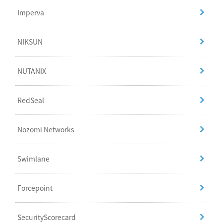
Imperva
NIKSUN
NUTANIX
RedSeal
Nozomi Networks
Swimlane
Forcepoint
SecurityScorecard