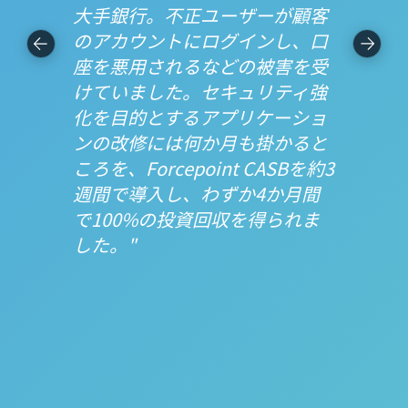
大手銀行。不正ユーザーが顧客
のアカウントにログインし、口
座を悪用されるなどの被害を受
けていました。セキュリティ強
化を目的とするアプリケーショ
ンの改修には何か月も掛かると
ころを、Forcepoint CASBを約3
週間で導入し、わずか4か月間
で100%の投資回収を得られま
した。"