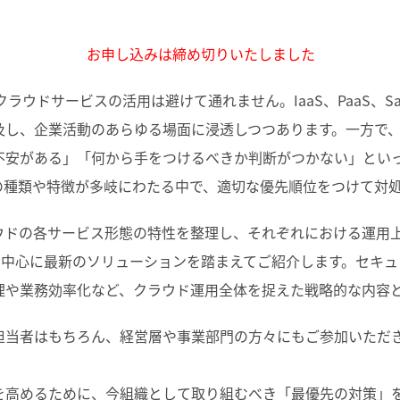
お申し込みは締め切りいたしました
クラウドサービスの活用は避けて通れません。IaaS、PaaS、S
及し、企業活動のあらゆる場面に浸透しつつあります。一方で
不安がある」「何から手をつけるべきか判断がつかない」とい
の種類や特徴が多岐にわたる中で、適切な優先順位をつけて対
ウドの各サービス形態の特性を整理し、それぞれにおける運用
領域を中心に最新のソリューションを踏まえてご紹介します。セキ
理や業務効率化など、クラウド運用全体を捉えた戦略的な内容
担当者はもちろん、経営層や事業部門の方々にもご参加いただ
を高めるために、今組織として取り組むべき「最優先の対策」