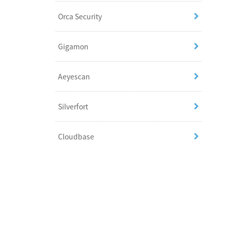
Orca Security
Gigamon
Aeyescan
Silverfort
Cloudbase