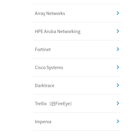
Array Networks
HPE Aruba Networking
Fortinet
Cisco Systems
Darktrace
Trellix（旧FireEye）
Imperva