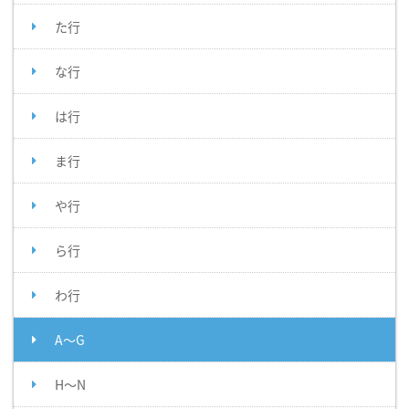
た行
な行
は行
ま行
や行
ら行
わ行
A～G
H～N