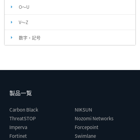
O～U
V～Z
数字・記号
製品一覧
Carbon Black
NIKSUN
ThreatSTOP
Nozomi Networks
Imperva
Forcepoint
Fortinet
Swimlane