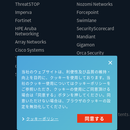
ThreatSTOP
Nozomi Networks
Imperva
Forcepoint
Fortinet
Swimlane
HPE Aruba
SecurityScorecard
Networking
Mandiant
Array Networks
Gigamon
Cisco Systems
Orca Security
Trellix（旧FireEye）
AeyeScan
Cato Networks
Cloudbase
当社のウェブサイトは、利便性及び品質の維持・
Silverfort
向上を目的に、クッキーを使用しております。当
社のクッキー使用についてはクッキーポリシーを
ご参照いただき、クッキーの使用にご同意頂ける
場合は「同意する」ボタンを押してください。同
意いただけない場合は、ブラウザのクッキーの設
定を無効化してください。
All contents
同意する
クッキーポリシー