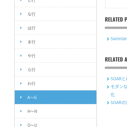
た行
な行
RELATED 
は行
Swimla
ま行
や行
RELATED A
ら行
SOARと
わ行
モダンな
化
A～G
SOAR
H～N
O～U