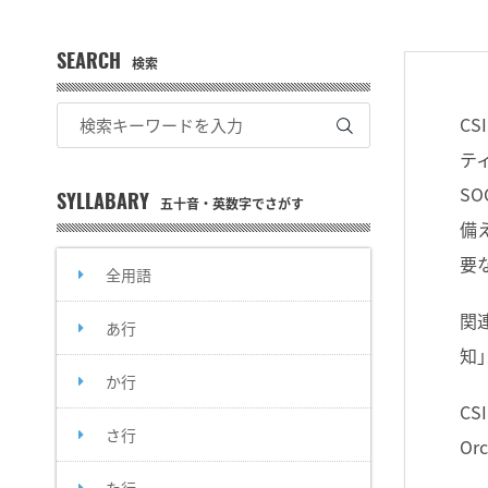
SEARCH
検索
CS
テ
S
SYLLABARY
五十音・英数字でさがす
備
要
全用語
関連
あ行
知
か行
C
さ行
Or