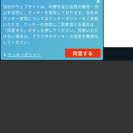
当社のウェブサイトは、利便性及び品質の維持・向
上を目的に、クッキーを使用しております。当社の
クッキー使用についてはクッキーポリシーをご参照
いただき、クッキーの使用にご同意頂ける場合は
「同意する」ボタンを押してください。同意いただ
けない場合は、ブラウザのクッキーの設定を無効化
してください。
同意する
クッキーポリシー
製品一覧
Carbon Black
NIKSUN
ThreatSTOP
Nozomi Networks
Imperva
Forcepoint
Fortinet
Swimlane
HPE Aruba
SecurityScorecard
Networking
Mandiant
Array Networks