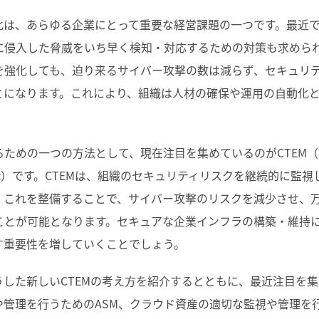
化は、あらゆる企業にとって重要な経営課題の一つです。最近
に侵入した脅威をいち早く検知・対応するための対策も求めら
を強化しても、迫り来るサイバー攻撃の数は減らず、セキュリ
とになります。これにより、組織は人材の確保や運用の自動化
。
めの一つの方法として、現在注目を集めているのがCTEM（Contin
agement）です。CTEMは、組織のセキュリティリスクを継続的に
、これを整備することで、サイバー攻撃のリスクを減少させ、
ことが可能となります。セキュアな企業インフラの構築・維持
す重要性を増していくことでしょう。
した新しいCTEMの考え方を紹介するとともに、最近注目を集
や管理を行うためのASM、クラウド資産の適切な監視や管理を