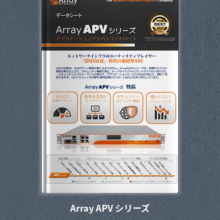
Array APV シリーズ