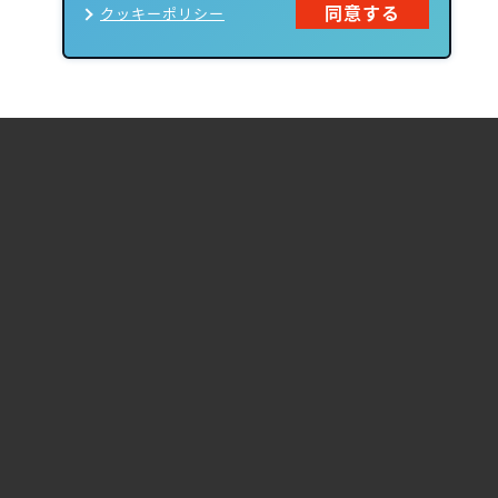
同意する
クッキーポリシー
製品一覧
Carbon Black
NIKSUN
ThreatSTOP
Nozomi Networks
Imperva
Forcepoint
Fortinet
Swimlane
HPE Aruba
SecurityScorecard
Networking
Mandiant