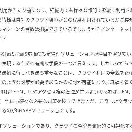
ド利用が当たり前になり、組織内でも様々な部門で柔軟に利用さ
で皆様は自社のクラウド環境がどの程度利用されているかご存
ルマシーンの台数は把握できているでしょうか？インターネッ
か？
るIaaS/PaaS環境の設定管理ソリューションが注目を浴びてい
を実現するための有効な手段の一つと言えます。しかしながら
番最初に行うべき最も重要なことは、クラウド利用の全貌を正
どのような対策が必要であるかの検討が可能になり、無駄を省
ればCSPM、IDやアクセス権の管理が甘いようであればCIEM
など、他にも様々な必要な対策を検討できますが、こうしたクラ
るのがCNAPPソリューションです。
PPソリューションであり、クラウドの全貌を俯瞰的に可視化す