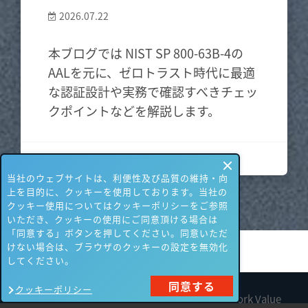
2026.07.22
本ブログでは NIST SP 800-63B-4の
AALを元に、ゼロトラスト時代に最適
な認証設計や実務で確認すべきチェッ
クポイントなどを解説します。
さらに詳しく
当社のウェブサイトは、利便性及び品質の維持・向
上を目的に、クッキーを使用しております。当社の
クッキー使用についてはクッキーポリシーをご参照
いただき、クッキーの使用にご同意頂ける場合は
「同意する」ボタンを押してください。同意いただ
けない場合は、ブラウザのクッキーの設定を無効化
してください。
同意する
クッキーポリシー
All contents are Copyright © 1990-2026 Network Value