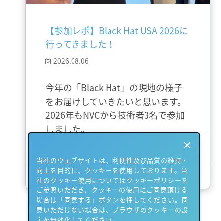
【参加レポ】Black Hat USA 2026に
行ってきました！
2026.08.06
今年の「Black Hat」の現地の様子
をお届けしていきたいと思います。
2026年もNVCから技術者3名で参加
しました。
当社のウェブサイトは、利便性及び品質の維持・
向上を目的に、クッキーを使用しております。当
さらに詳しく
社のクッキー使用についてはクッキーポリシーを
ご参照いただき、クッキーの使用にご同意頂ける
場合は「同意する」ボタンを押してください。同
意いただけない場合は、ブラウザのクッキーの設
定を無効化してください。