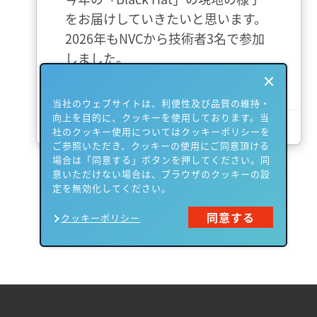
をお届けしていきたいと思います。
2026年もNVCから技術者3名で参加
しました。
当社のウェブサイトは、利便性及び品質の維持・
向上を目的に、クッキーを使用しております。当
さらに詳しく
社のクッキー使用についてはクッキーポリシーを
ご参照いただき、クッキーの使用にご同意頂ける
場合は「同意する」ボタンを押してください。同
意いただけない場合は、ブラウザのクッキーの設
定を無効化してください。
同意する
クッキーポリシー
All contents