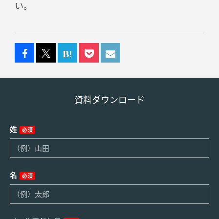
い。
資料ダウンロード
姓
必須
名
必須