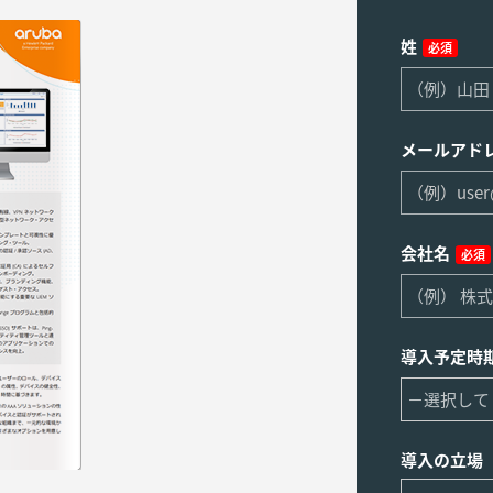
姓
必須
メールアド
会社名
必須
導入予定時
導入の立場