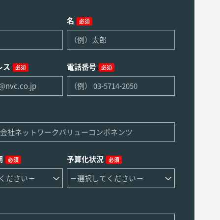
名
必須
レス
電話番号
必須
必須
期
予算化状況
必須
必須