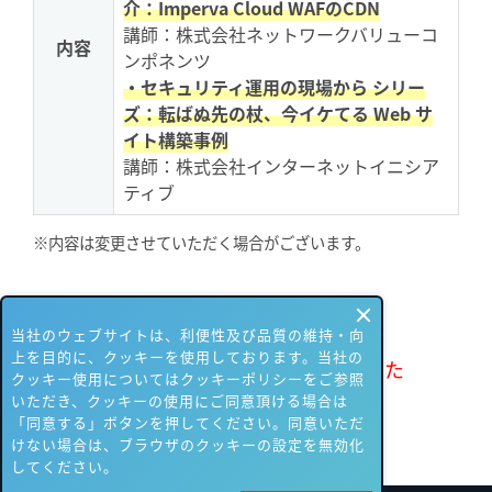
介：Imperva Cloud WAFのCDN
講師：株式会社ネットワークバリューコ
内容
ンポネンツ
・セキュリティ運用の現場から シリー
ズ：転ばぬ先の杖、今イケてる Web サ
イト構築事例
講師：株式会社インターネットイニシア
ティブ
※内容は変更させていただく場合がございます。
当社のウェブサイトは、利便性及び品質の維持・向
上を目的に、クッキーを使用しております。当社の
お申し込みは締め切りいたしました
クッキー使用についてはクッキーポリシーをご参照
いただき、クッキーの使用にご同意頂ける場合は
「同意する」ボタンを押してください。同意いただ
けない場合は、ブラウザのクッキーの設定を無効化
してください。