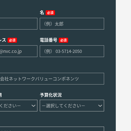
名
必須
レス
電話番号
必須
必須
期
予算化状況