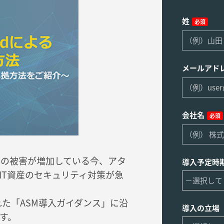
姓
必須
メールアド
会社名
必須
撃の被害が増加している今、アタ
導入予定時
IT資産のセキュリティ対策が急
された「ASM導入ガイダンス」に沿
導入の立場
す。