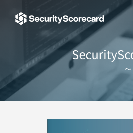
Securit
～