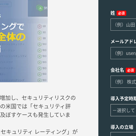
姓
必須
メールアド
会社名
必須
増加し、セキュリティリスクの
導入予定時
の米国では「セキュリティ評
及ぼすケースも発生していま
導入の立場
aS型 セキュリティ レーティング」が