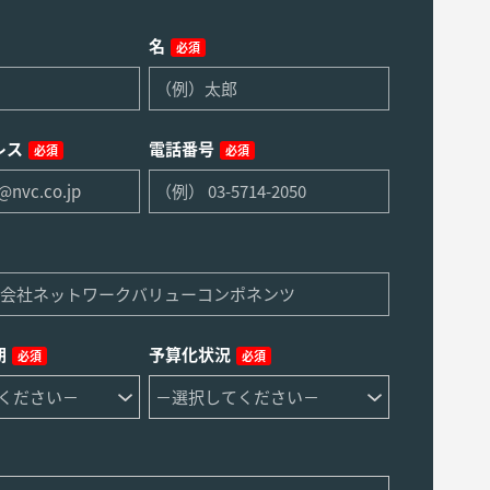
名
必須
レス
電話番号
必須
必須
期
予算化状況
必須
必須