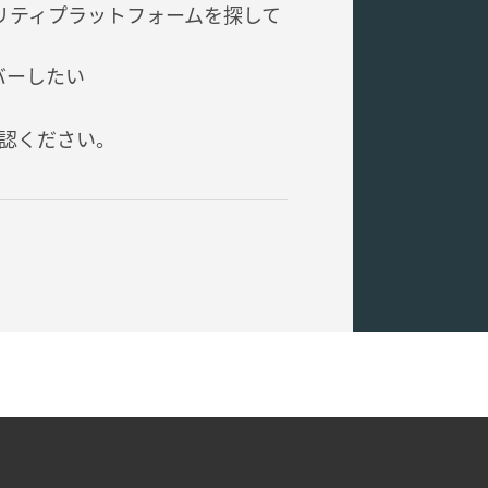
リティプラットフォームを探して
バーしたい
認ください。
 are Copyright © 1990-2026 Network Value Components Ltd. All rig