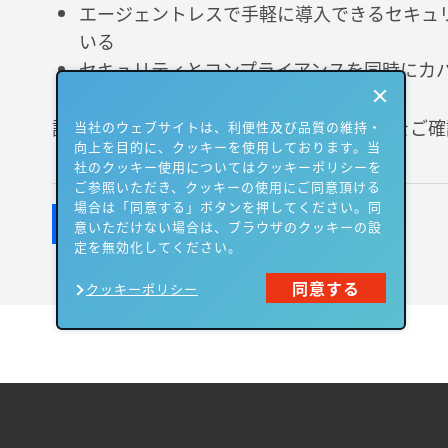
エージェントレスで手軽に導入できるセキュ
いる
セキュリティとコンプライアンスを同時にカ
詳細はフォームに必要情報を入力して資料をご確
当社のウェブサイトは、利便性及び品質の維持・
向上を目的に、クッキーを使用しております。当
社のクッキー使用についてはクッキーポリシーを
ご参照いただき、クッキーの使用にご同意頂ける
場合は「同意する」ボタンを押してください。同
意いただけない場合は、ブラウザのクッキーの設
定を無効化してください。
同意する
クッキーポリシー
All contents