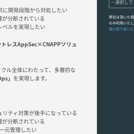
前に開発段階から対処したい
理が分断されている
弊社は頂いた個
のみ利用いたし
レベルを実現したい
報の取り扱いに
トレスAppSec×CNAPPソリュ
フサイクル全体にわたって、多層的な
Ops」
を実現します。
ュリティ対策が後手になっている
理が分断されている
素を一元管理したい