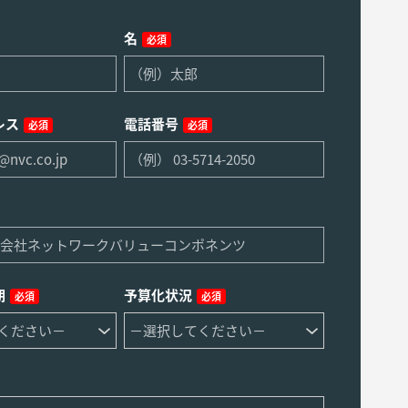
名
必須
レス
電話番号
必須
必須
期
予算化状況
必須
必須