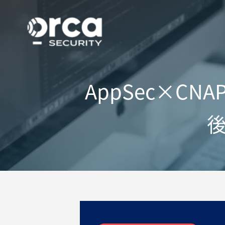
AppSec×C