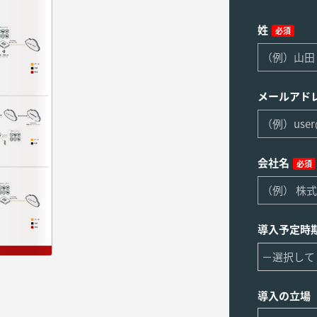
姓
必須
メールアド
会社名
必須
導入予定時
導入の立場