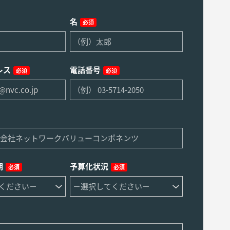
名
必須
レス
電話番号
必須
必須
期
予算化状況
必須
必須