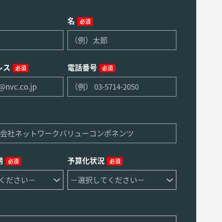
名
必須
レス
電話番号
必須
必須
期
予算化状況
必須
必須