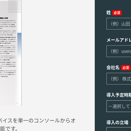
姓
必須
メールアド
会社名
必須
導入予定時
トのデバイスを単一のコンソールからオ
導入の立場
能です。