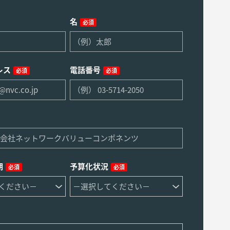
名
必須
レス
電話番号
必須
必須
期
予算化状況
必須
必須