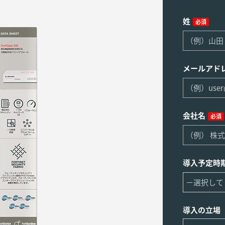
姓
必須
メールアド
会社名
必須
導入予定時
導入の立場