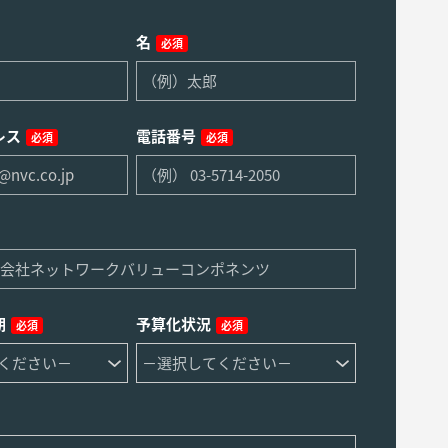
名
必須
レス
電話番号
必須
必須
期
予算化状況
必須
必須